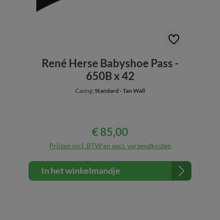
René Herse Babyshoe Pass -
650B x 42
Casing:
Standard - Tan Wall
€ 85,00
Normale prijs:
Prijzen incl. BTW en excl. verzendkosten
In het winkelmandje