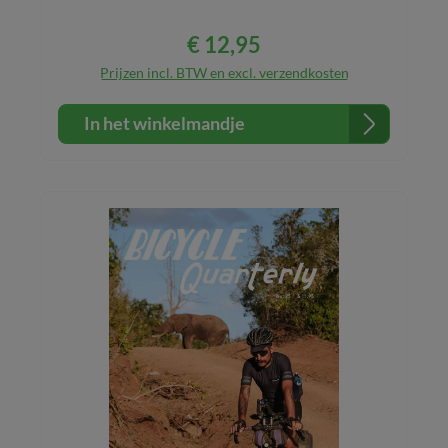
€ 12,95
Normale prijs:
Prijzen incl. BTW en excl. verzendkosten
In het winkelmandje