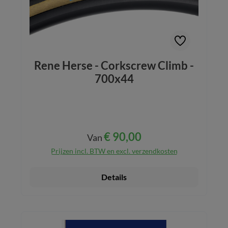
Rene Herse - Corkscrew Climb -
700x44
€ 90,00
Normale prijs:
Van
Prijzen incl. BTW en excl. verzendkosten
Details