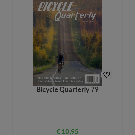
Bicycle Quarterly 79
€ 10,95
Normale prijs: