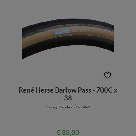
René Herse Barlow Pass - 700C x
38
Casing:
Standard - Tan Wall
€ 85,00
Normale prijs: