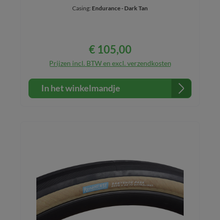
Casing:
Endurance - Dark Tan
€ 105,00
Normale prijs:
Prijzen incl. BTW en excl. verzendkosten
In het winkelmandje