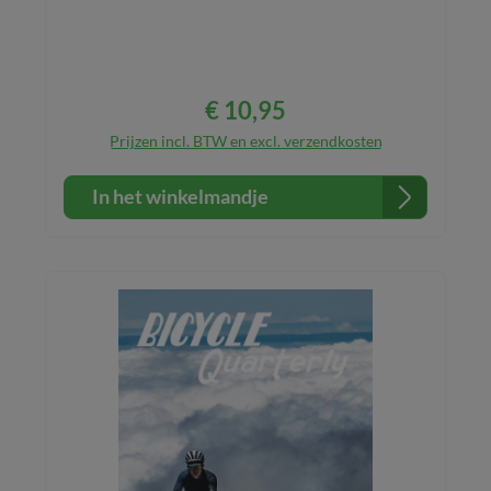
€ 10,95
Normale prijs:
Prijzen incl. BTW en excl. verzendkosten
In het winkelmandje