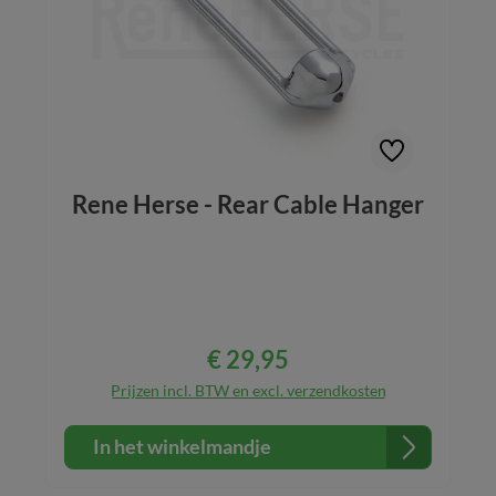
Rene Herse - Rear Cable Hanger
€ 29,95
Normale prijs:
Prijzen incl. BTW en excl. verzendkosten
In het winkelmandje