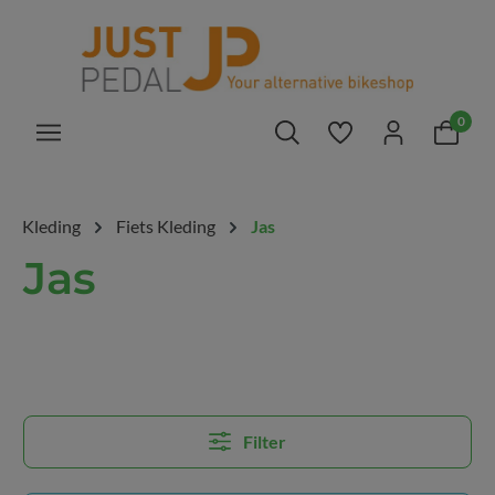
hoofdinhoud
0
Je hebt 0 items op 
Kleding
Fiets Kleding
Jas
Jas
Filter