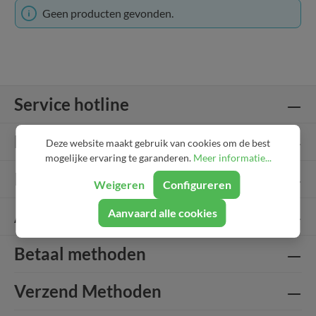
Geen producten gevonden.
Service hotline
Lifestyle
Deze website maakt gebruik van cookies om de best
mogelijke ervaring te garanderen.
Meer informatie...
Info
Weigeren
Configureren
About..
Aanvaard alle cookies
Betaal methoden
Verzend Methoden