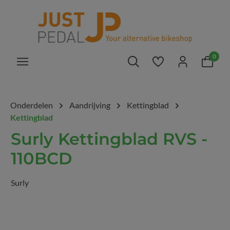
hoofdinhoud
0
Je hebt 0 items op 
Onderdelen
Aandrijving
Kettingblad
Kettingblad
Surly Kettingblad RVS -
110BCD
Surly
Afbeeldingengalerij overslaan