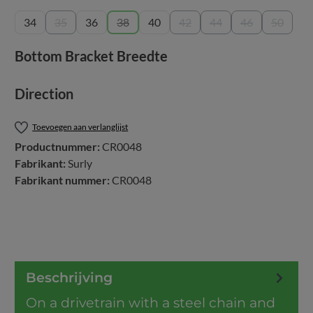
34
35
36
38
40
42
44
46
50
(Deze optie is momenteel niet beschikbaar.)
(Deze optie is momenteel niet beschikbaar.)
(Deze optie is momenteel niet
(Deze optie is momente
(Deze optie is 
(Deze op
Selecteer
Bottom Bracket Breedte
Selecteer
Direction
Toevoegen aan verlanglijst
Productnummer:
CR0048
Fabrikant:
Surly
Fabrikant nummer:
CR0048
Beschrijving
On a drivetrain with a steel chain and