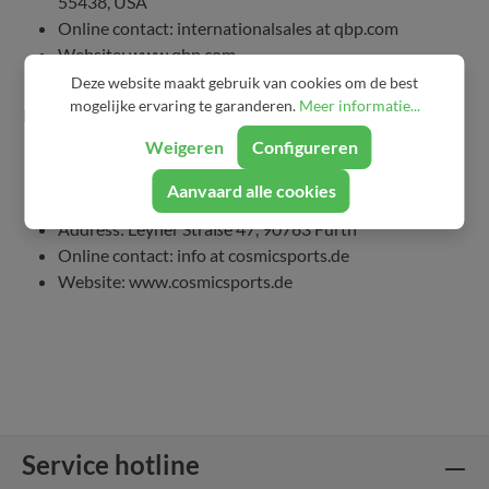
55438, USA
Online contact: internationalsales at qbp.com
Website: www.qbp.com
Deze website maakt gebruik van cookies om de best
mogelijke ervaring te garanderen.
Meer informatie...
Importer Info
Weigeren
Configureren
Company: Cosmic Sports GmbH
Aanvaard alle cookies
Name of Designated Agent: Gerhard Schwarz
Address: Leyher Straße 47, 90763 Fürth
Online contact: info at cosmicsports.de
Website: www.cosmicsports.de
Service hotline