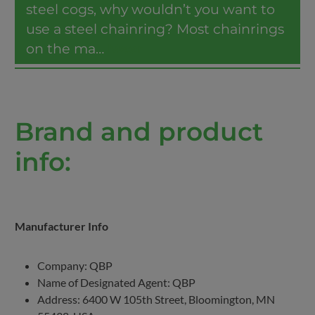
steel cogs, why wouldn’t you want to
use a steel chainring? Most chainrings
on the ma…
Meer
Brand and product
info:
Manufacturer Info
Company: QBP
Name of Designated Agent: QBP
Address: 6400 W 105th Street, Bloomington, MN