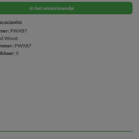
In het winkelmandje
n verlanglijst
mer:
PWX87
hil Wood
ummer:
PWX87
ikbaar:
5