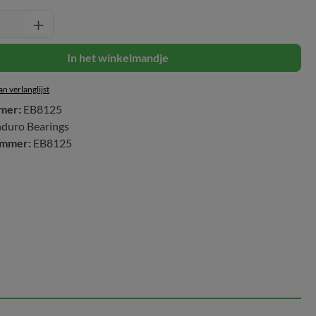
oeveelheid: Voer de gewenste hoeveelheid 
In het winkelmandje
n verlanglijst
mer:
EB8125
duro Bearings
ummer:
EB8125