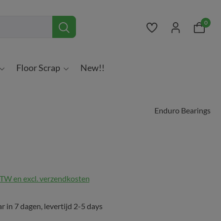
0
Je hebt 0 items op 
Floor Scrap
New!!
Enduro Bearings
 BTW en excl. verzendkosten
 in 7 dagen, levertijd 2-5 days