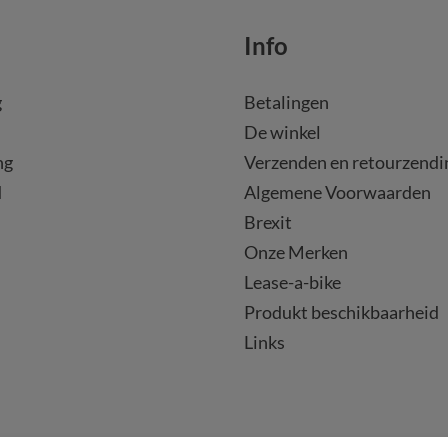
Info
g
Betalingen
De winkel
ng
Verzenden en retourzendi
d
Algemene Voorwaarden
Brexit
Onze Merken
Lease-a-bike
Produkt beschikbaarheid
Links