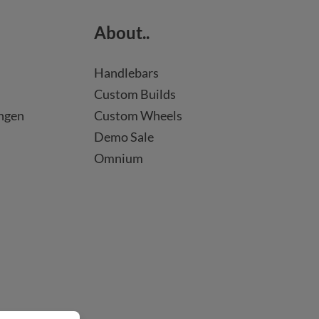
About..
Handlebars
Custom Builds
ngen
Custom Wheels
Demo Sale
Omnium