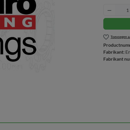
Producth
Toevoegen aa
Productnum
Fabrikant:
En
Fabrikant n