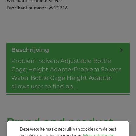
Fabrikant:
Problem Solvers
Fabrikant nummer:
WC3316
Beschrijving
Problem Solvers Adjustable Bottle
Cage Height AdapterProblem Solvers
Water Bottle Cage Height Adapter
allows user to find op…
Meer
Brand and product
Deze website maakt gebruik van cookies om de best
info:
mogelijke ervaring te garanderen.
Meer informatie...