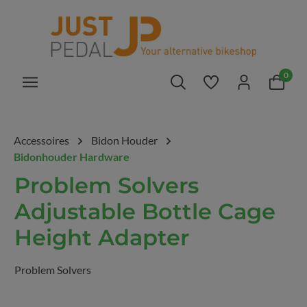
hoofdinhoud
0
Je hebt 0 items op 
Accessoires
Bidon Houder
Bidonhouder Hardware
Problem Solvers
Adjustable Bottle Cage
Height Adapter
Problem Solvers