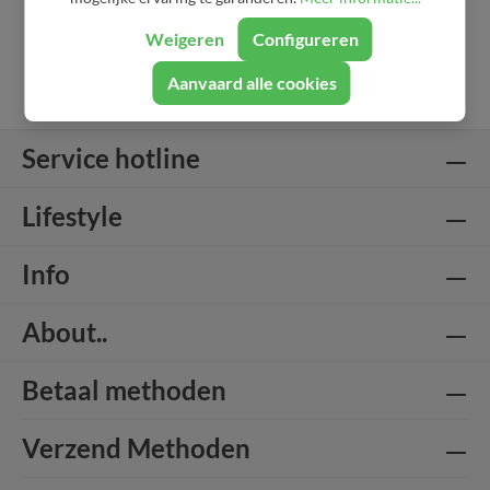
Weigeren
Configureren
Aanvaard alle cookies
Service hotline
Lifestyle
Info
About..
Betaal methoden
Verzend Methoden